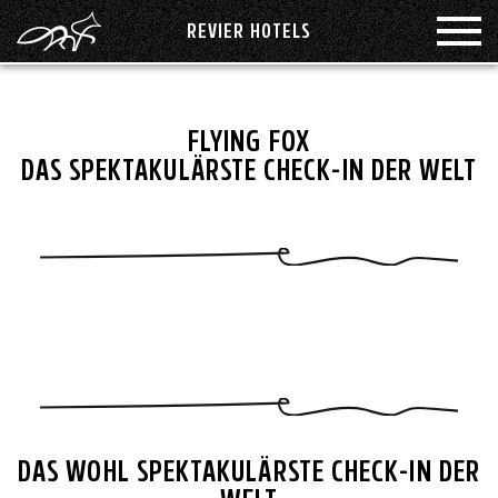
REVIER HOTELS
NÄCHSTE EVENTS
PHILOSOPHIE
ADELBODEN
FLYING FOX
GLOBAL ROLLOUT
VERMIETUNG
KAPRUN
DAS SPEKTAKULÄRSTE CHECK-IN DER WELT
ONE NIGHT STAY
GREEN REVIER
LENZERHEIDE
MONTAFON
JOBS
SAAS-FEE
PRESSE
SÄNTISPARK ST.GALLEN
DAS WOHL SPEKTAKULÄRSTE CHECK-IN DER