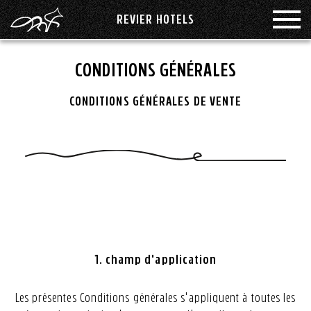
REVIER HOTELS
PROCHAINS ÉVÉNEMENTS
MÉDIAS SOCIAUX
PHILOSOPHIE
ADELBODEN
CONDITIONS GÉNÉRALES
GLOBAL ROLLOUT
LOCATION
KAPRUN
OFFRES
CONDITIONS GÉNÉRALES DE VENTE
BONS D'ACHAT & BOUTIQUE
ONE NIGHT STAY
GREEN REVIER
LENZERHEIDE
ÉVÉNEMENTS & FÊTES
MONTAFON
EMPLOIS
TÉLÉCHARGER LE PDF
SAAS-FEE
MÉDIAS
1. champ d'application
SÄNTISPARK SAINT-GALL
Les présentes Conditions générales s'appliquent à toutes les