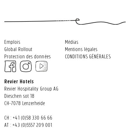
pour
Saas-
souvenirs
!
des
Fee,
événements
Säntispark
St.Gallen
Emplois
Médias
Global Rollout
Mentions légales
Protection des données
CONDITIONS GÉNÉRALES
Revier Hotels
Revier Hospitality Group AG
Dieschen sot 18
CH-7078 Lenzerheide
CH :
+41 (0)58 330 66 66
AT :
+43 (0)5557 209 001